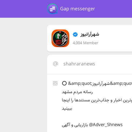
Gap messenger
شهرآرانیوز
4,004 Member
shahraranews
⭕️ &amp;quot;شهرآرانیوز&amp;quot;
رسانه مردم مشهد
ترین اخبار و جذاب‌ترین مستندها را اینجا
ببینید
بازاریابی و آگهی @Adver_Shnews