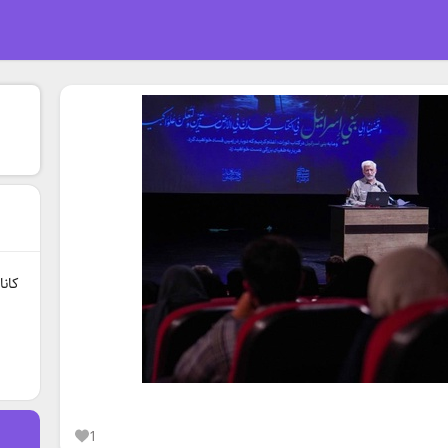
کان
1