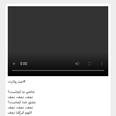
#عید_ولایت
خانه‌ی ما کجاست؟
نجف، نجف، نجف
عشق خدا کجاست؟
نجف، نجف، نجف
اللهم الرزُقنا نجف