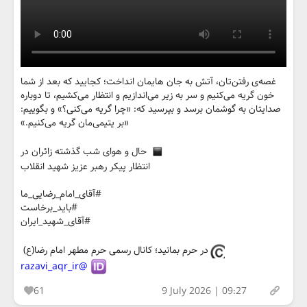
غصه‌ی رفتن‌تان، آتش به جان هایمان انداخت؛ کجایید که بعد از شما
خون گریه می‌کنیم و سر به زیر می‌اندازیم و انتظار می‌کشیم، تا دوباره
صدایتان به گوشمان برسد و بپرسید که: «چرا گریه می‌کنی؟» و بگوییم:
«بر یتیمی‌مان گریه می‌کنیم.»
حال و هوای شب گذشته زائران در
انتظار پیکر رهبر عزیز شهید انقلاب
#آقای_امام_رضایی_ما
#باید_برخاست
#آقای_شهید_ایران
در حرم بمانید؛ کانال رسمی حرم مطهر امام رضا(ع)
@razavi_aqr_ir
61
9 July 2026 | 09:27