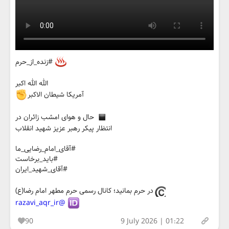
#زنده_از_حرم
الله الله اکبر
آمریکا شیطان الاکبر
حال و هوای امشب زائران در
انتظار پیکر رهبر عزیز شهید انقلاب
#آقای_امام_رضایی_ما
#باید_برخاست
#آقای_شهید_ایران
در حرم بمانید؛ کانال رسمی حرم مطهر امام رضا(ع)
@razavi_aqr_ir
90
9 July 2026 | 01:22