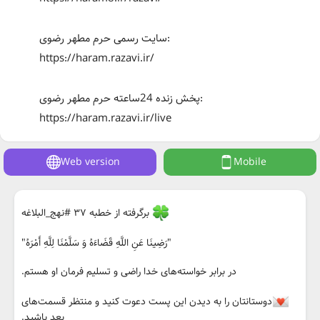
سایت رسمی حرم مطهر رضوی:
https://haram.razavi.ir/
پخش زنده 24ساعته حرم مطهر رضوی:
https://haram.razavi.ir/live
Web version
Mobile
برگرفته از خطبه ۳۷ #نهج_البلاغه
"رَضِينَا عَنِ اللَّهِ قَضَاءَهُ وَ سَلَّمْنَا لِلَّهِ أَمْرَهُ"
در برابر خواسته‌های خدا راضی و تسلیم فرمان او هستم.
دوستانتان را به دیدن این پست دعوت کنید و منتظر قسمت‌های
بعد باشید.