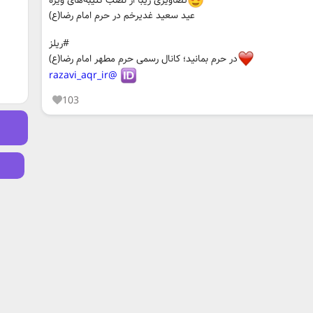
عید سعید غدیرخم در حرم امام رضا(ع)
#ریلز
در حرم بمانید؛ کانال رسمی حرم مطهر امام رضا(ع)
@razavi_aqr_ir
103