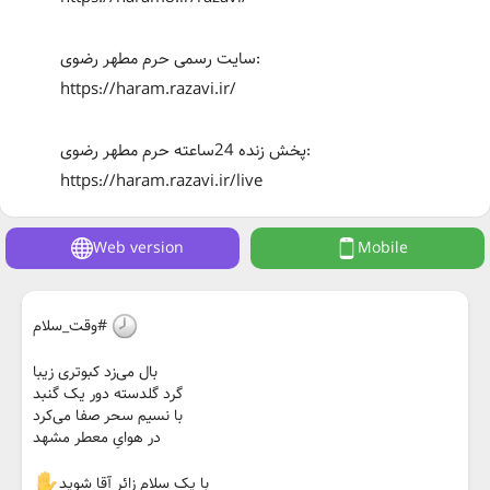
سایت رسمی حرم مطهر رضوی:
https://haram.razavi.ir/
پخش زنده 24ساعته حرم مطهر رضوی:
https://haram.razavi.ir/live
Web version
Mobile
#وقت_سلام
بال می‌زد کبوتری زیبا
گرد گلدسته دور یک گنبد
با نسیم سحر صفا می‌کرد
در هوایِ معطر مشهد
با یک سلام زائر آقا شوید