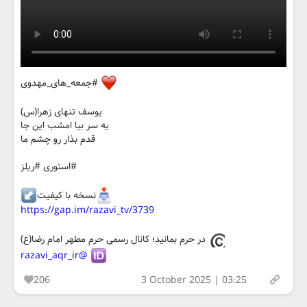
#جمعه_های_مهدوی
یوسف تنهای زهرا(س)
یه سر بیا امشب این جا
قدم‌ بذار رو چشم ما
#استوری #ریلز
نسخه با کیفیت
https://gap.im/razavi_tv/3739
در حرم بمانید؛ کانال رسمی حرم مطهر امام رضا(ع)
@razavi_aqr_ir
206
3 October 2025 | 03:25