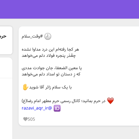
حرم 
#وقت_سلام
هر کجا رفته‌ام این درد مداوا نشده
چقَدَر پنجره فولاد دلم می‌خواهد
یا معین الضعفا، جان جوادت مددی
که زِ دستان تو امداد دلم می‌خواهد
با یک سلام زائر آقا شوید
در حرم بمانید؛ کانال رسمی حرم مطهر امام رضا(ع)
@razavi_aqr_ir
505