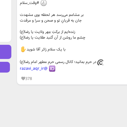
#وقت_سلام
بر مشامم می‌رسد هر لحظه بوی مشهدت
جان به قربانِ تو و صحن و سرا و مرقدت
زنده‌ایم از برکتِ مِهر ولایت یا رضا(ع)
چشمِ ما روشن از آن گنبد طلایت یا رضا(ع)
با یک سلام زائر آقا شوید
در حرم بمانید؛ کانال رسمی حرم مطهر امام رضا(ع)
@razavi_aqr_ir
378