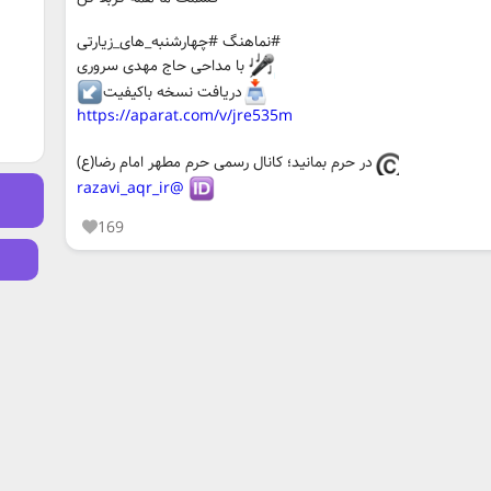
#نماهنگ #چهارشنبه_های_زیارتی
با مداحی حاج مهدی سروری
دریافت نسخه باکیفیت
https://aparat.com/v/jre535m
در حرم بمانید؛ کانال رسمی حرم مطهر امام رضا(ع)
@razavi_aqr_ir
169