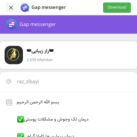
Gap messenger
Download
Gap messenger
👑راز زیبایی👑
2,639 Member
raz_zibayi
بسم الله الرحمن الرحیم
درمان لک وجوش و مشکلات پوستی
درمان بیماری ها کاملا گیاهی