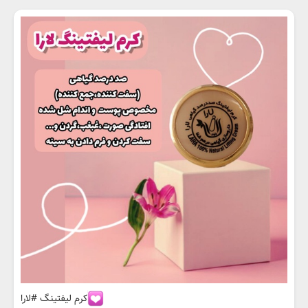
کرم لیفتینگ #لارا