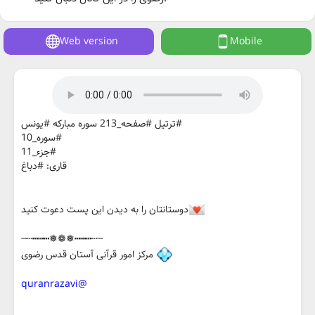
Web version
Mobile
#ترتیل #صفحه_213 سوره مبارکه #یونس
#سوره_10
#جزء_11
قاری: #دباغ
دوستانتان را به دیدن این پست دعوت کنید
┄┄┅┅┅❅❁❅┅┅┅┄┄
مرکز امور قرآنی آستان قدس رضوی
@quranrazavi