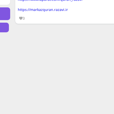
https://markazquran.razavi.ir
3