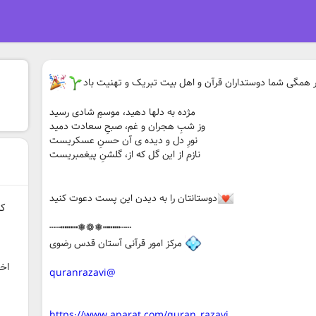
 بر همگی شما دوستداران قرآن و اهل بیت تبریک و تهنیت باد
مژده به دلها دهید، موسمِ شادی رسید
وز شبِ هجران و غم، صبحِ سعادت دمید
نورِ دل و دیده ی آن حسنِ عسکریست
نازم از این گل که از، گلشنِ پیغمبریست
دوستانتان را به دیدن این پست دعوت کنید
┄┄┅┅┅❅❁❅┅┅┅┄┄
مرکز امور قرآنی آستان قدس رضوی
@quranrazavi
https://www.aparat.com/quran_razavi