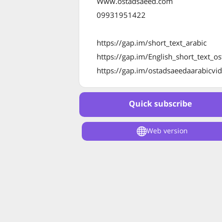
Www.ostadsaeed.com
09931951422
https://gap.im/short_text_arabic
https://gap.im/English_short_text_o
https://gap.im/ostadsaeedaarabicvi
Quick subscribe
Web version