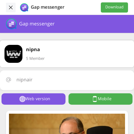
Gap messenger
Download
Gap messenger
nipna
5 Member
nipnair
Web version
Mobile