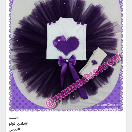
#ست
#دامن_توتو
#لباس