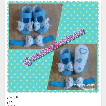
#پاپوش
#تل