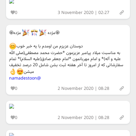
0
3 November 2020 | 02:27
🤩مژده
مژده🤩
دوستان عزیزم من اومدم با یه خبر خوب
به مناسبت میلاد پیامبر عزیزمون *حضرت محمد مصطفی(صلی الله
علیه و آله)* و امام مهربانمون *امام جعفر صادق(علیه السلام)* تمام
سفارشاتی که از امروز تا آخر هفته ثبت بشن شامل 20 درصد تخفیف
میشن
@namadestoon
0
2 November 2020 | 08:28
0
2 November 2020 | 08:28