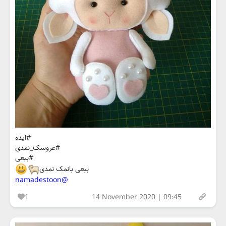
#ایده
#عروسک_نمدی
#ببعی
ببعی بانمک نمدی
@namadestoon
1
14 November 2020 | 09:45