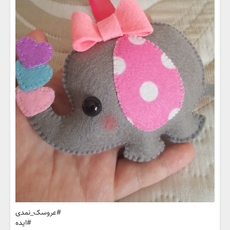
#عروسک_نمدی
#ایده