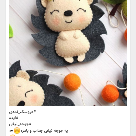
#عروسک_نمدی
#ایده
#جوجه_تیغی
یه جوجه تیغی جذاب و بامزه
🦔