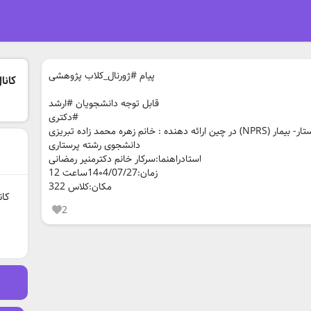
پیام #ژورنال_کلاب پژوهشی
کانا
قابل توجه دانشجویان #ارشد
#دکتری
عنوان: توسعه و اعتبار سنجی مقیاس رابطه پرستار- بیمار (NPRS) در چین ارائه دهنده : خانم زهره محمد زاده تبریزی
دانشجوی رشته پرستاری
استادراهنما:سرکار خانم دکترمنیر رمضانی
زمان:14۰4/07/27ساعت 12
مکان:کلاس 322
کان
2