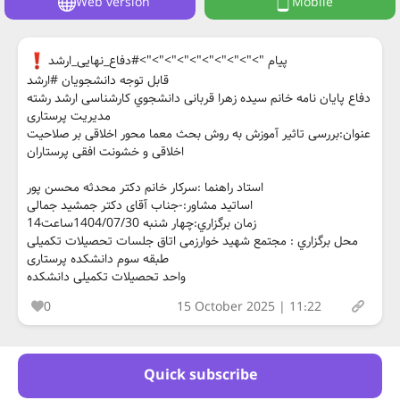
Web version
Mobile
پیام ">">">">">">">">">">#دفاع_نهایی_ارشد
قابل توجه دانشجویان #ارشد
دفاع پايان نامه خانم سیده زهرا قربانی دانشجوي کارشناسی ارشد رشته
مدیریت پرستاری
عنوان:بررسی تاثیر آموزش به روش بحث معما محور اخلاقی بر صلاحیت
اخلاقی و خشونت افقی پرستاران
استاد راهنما :سرکار خانم دکتر محدثه محسن پور
اساتيد مشاور:-جناب آقای دکتر جمشید جمالی
زمان برگزاري:چهار شنبه 1404/07/30ساعت14
محل برگزاري : مجتمع شهید خوارزمی اتاق جلسات تحصیلات تکمیلی
طبقه سوم دانشکده پرستاری
واحد تحصیلات تکمیلی دانشکده
0
15 October 2025 | 11:22
Quick subscribe