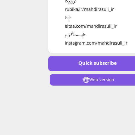
روبیکا:
rubika.ir/mahdirasuli_ir
ایتا:
eitaa.com/mahdirasuli_ir
اینـستاگـرام:
instagram.com/mahdirasuli_ir
Quick subscribe
Web version