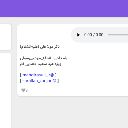
ذکر مولا علی (علیه‌السّلام)
بامـداحی: #حاج_مهدی_رسولی
ویژه عید سعید #غدیر_خم
]
@mahdirasuli_ir
[
]
@sarallah_zanjan
[
8