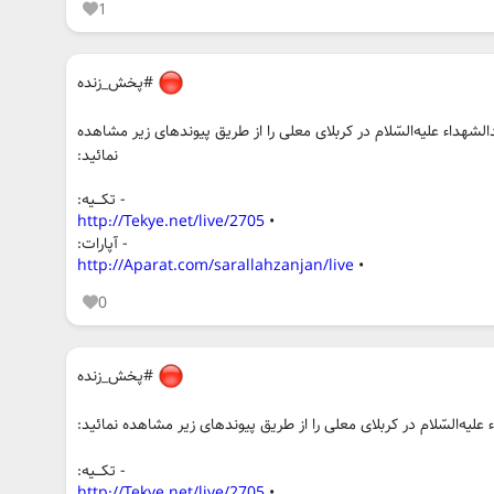
1
#پخش_زنده
هداء علیه‌السّلام در کربلای معلی را از طریق پیوندهای زیر مشاهده
نمائید:
- تکـــیه:
http://Tekye.net/live/2705
•
- آپارات:
http://Aparat.com/sarallahzanjan/live
•
0
#پخش_زنده
یه‌السّلام در کربلای معلی را از طریق پیوندهای زیر مشاهده نمائید:
- تکـــیه:
http://Tekye.net/live/2705
•