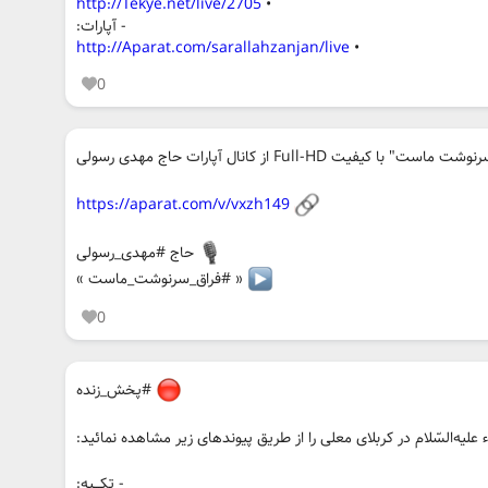
http://Tekye.net/live/2705
•
- آپارات:
http://Aparat.com/sarallahzanjan/live
•
0
ت Full-HD از کانال آپارات حاج مهدی رسولی
https://aparat.com/v/vxzh149
حاج #مهدی_رسولی
« #فراق_سرنوشت_ماست »
0
#پخش_زنده
یه‌السّلام در کربلای معلی را از طریق پیوندهای زیر مشاهده نمائید:
- تکـــیه: