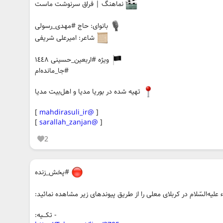
نماهنگ | فراق سرنوشت ماست
بانوای: حاج #مهدی_رسولی
شاعر: امیرعلی شریفی
ویژه #اربعین_حسینی ١٤٤٨
#جا_مانده‌ام
تهیه شده در بوریا مدیا و اهل‌بیت مدیا
]
@mahdirasuli_ir
[
]
@sarallah_zanjan
[
2
#پخش_زنده
یه‌السّلام در کربلای معلی را از طریق پیوندهای زیر مشاهده نمائید:
- تکـــیه: