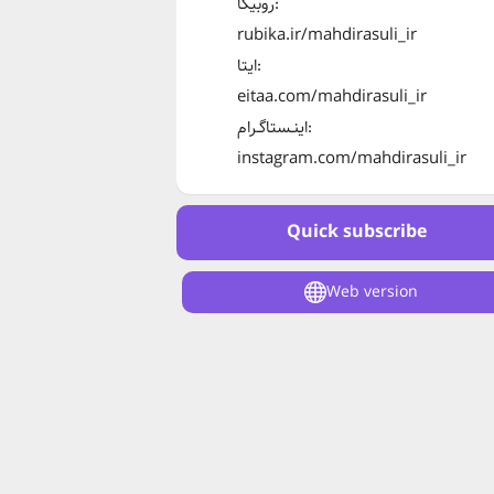
روبیکا:
rubika.ir/mahdirasuli_ir
ایتا:
eitaa.com/mahdirasuli_ir
اینـستاگـرام:
instagram.com/mahdirasuli_ir
Quick subscribe
Web version