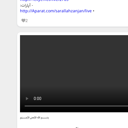
- آپارات:
http://Aparat.com/sarallahzanjan/live
•
2
﷽