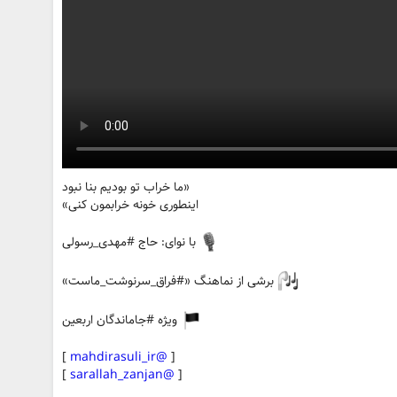
«ما خراب تو بودیم بنا نبود
اینطوری خونه خرابمون کنی»
با نوای: حاج #مهدی_رسولی
برشی از نماهنگ «#فراق_سرنوشت_ماست»
ویژه #جاماندگان اربعین
]
@mahdirasuli_ir
[
]
@sarallah_zanjan
[