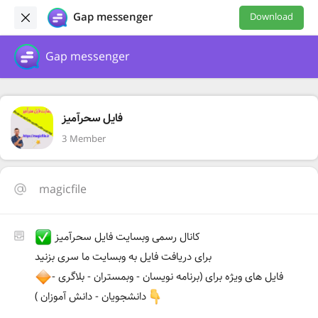
Gap messenger
Download
Gap messenger
فایل سحرآمیز
3 Member
magicfile
کانال رسمی وبسایت فایل سحرآمیز
برای دریافت فایل به وبسایت ما سری بزنید
فایل های ویژه برای (برنامه نویسان - وبمستران - بلاگری -
دانشجویان - دانش آموزان )