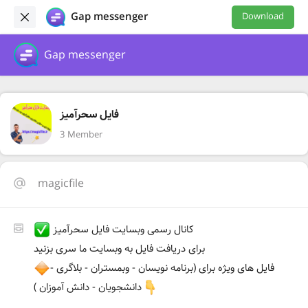
Gap messenger
Download
Gap messenger
فایل سحرآمیز
3 Member
magicfile
کانال رسمی وبسایت فایل سحرآمیز
برای دریافت فایل به وبسایت ما سری بزنید
فایل های ویژه برای (برنامه نویسان - وبمستران - بلاگری -
دانشجویان - دانش آموزان )