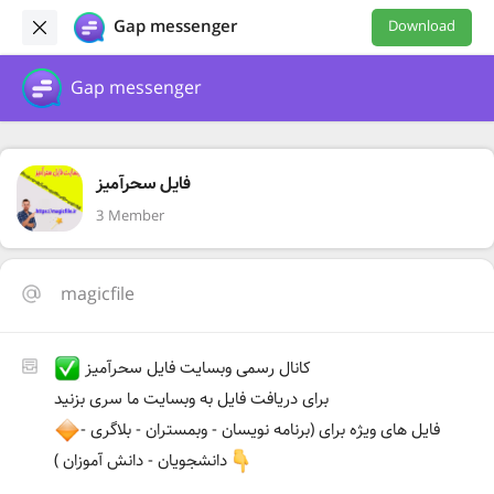
Gap messenger
Download
Gap messenger
فایل سحرآمیز
3 Member
magicfile
کانال رسمی وبسایت فایل سحرآمیز
برای دریافت فایل به وبسایت ما سری بزنید
فایل های ویژه برای (برنامه نویسان - وبمستران - بلاگری -
دانشجویان - دانش آموزان )