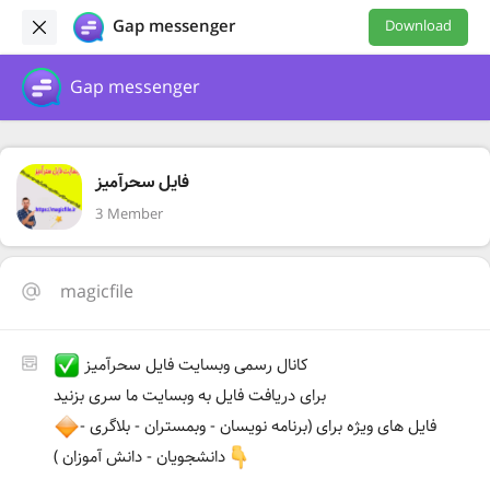
Gap messenger
Download
Gap messenger
فایل سحرآمیز
3 Member
magicfile
کانال رسمی وبسایت فایل سحرآمیز
برای دریافت فایل به وبسایت ما سری بزنید
فایل های ویژه برای (برنامه نویسان - وبمستران - بلاگری -
دانشجویان - دانش آموزان )