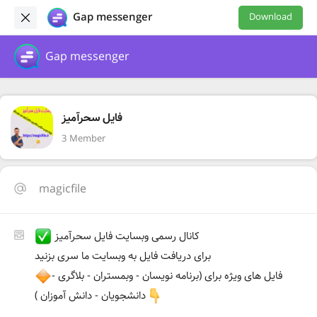
Gap messenger
Download
Gap messenger
فایل سحرآمیز
3 Member
magicfile
کانال رسمی وبسایت فایل سحرآمیز
برای دریافت فایل به وبسایت ما سری بزنید
فایل های ویژه برای (برنامه نویسان - وبمستران - بلاگری -
دانشجویان - دانش آموزان )