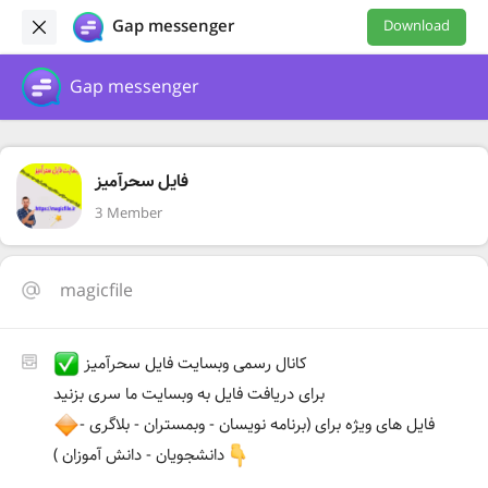
Gap messenger
Download
Gap messenger
فایل سحرآمیز
3 Member
magicfile
کانال رسمی وبسایت فایل سحرآمیز
برای دریافت فایل به وبسایت ما سری بزنید
فایل های ویژه برای (برنامه نویسان - وبمستران - بلاگری -
دانشجویان - دانش آموزان )