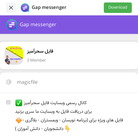
Gap messenger
Download
Gap messenger
فایل سحرآمیز
3 Member
magicfile
کانال رسمی وبسایت فایل سحرآمیز
برای دریافت فایل به وبسایت ما سری بزنید
فایل های ویژه برای (برنامه نویسان - وبمستران - بلاگری -
دانشجویان - دانش آموزان )