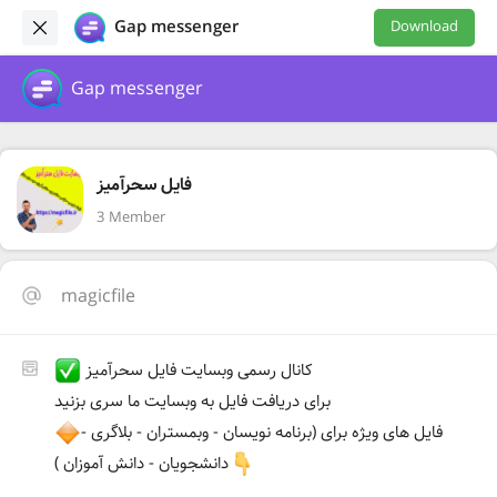
Gap messenger
Download
Gap messenger
فایل سحرآمیز
3 Member
magicfile
کانال رسمی وبسایت فایل سحرآمیز
برای دریافت فایل به وبسایت ما سری بزنید
فایل های ویژه برای (برنامه نویسان - وبمستران - بلاگری -
دانشجویان - دانش آموزان )