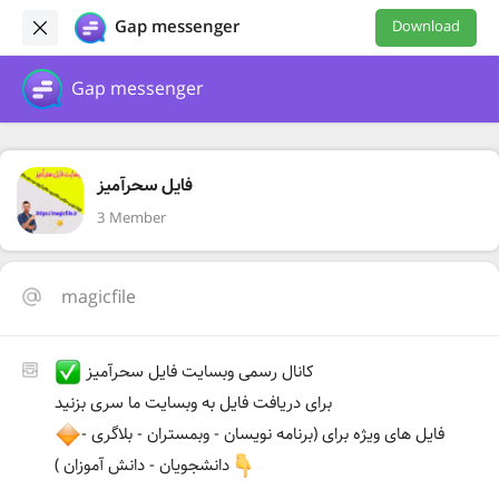
Gap messenger
Download
Gap messenger
فایل سحرآمیز
3 Member
magicfile
کانال رسمی وبسایت فایل سحرآمیز
برای دریافت فایل به وبسایت ما سری بزنید
فایل های ویژه برای (برنامه نویسان - وبمستران - بلاگری -
دانشجویان - دانش آموزان )