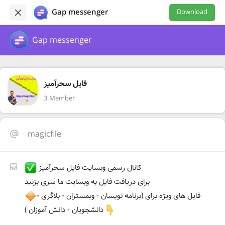
Gap messenger
Download
Gap messenger
فایل سحرآمیز
3 Member
magicfile
کانال رسمی وبسایت فایل سحرآمیز
برای دریافت فایل به وبسایت ما سری بزنید
فایل های ویژه برای (برنامه نویسان - وبمستران - بلاگری -
دانشجویان - دانش آموزان )