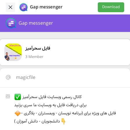
Gap messenger
Download
Gap messenger
فایل سحرآمیز
3 Member
magicfile
کانال رسمی وبسایت فایل سحرآمیز
برای دریافت فایل به وبسایت ما سری بزنید
فایل های ویژه برای (برنامه نویسان - وبمستران - بلاگری -
دانشجویان - دانش آموزان )