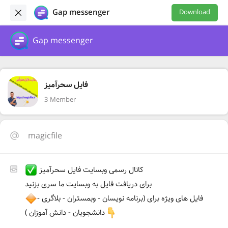
Gap messenger
Download
Gap messenger
فایل سحرآمیز
3 Member
magicfile
کانال رسمی وبسایت فایل سحرآمیز
برای دریافت فایل به وبسایت ما سری بزنید
فایل های ویژه برای (برنامه نویسان - وبمستران - بلاگری -
دانشجویان - دانش آموزان )