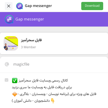
Gap messenger
Download
Gap messenger
فایل سحرآمیز
3 Member
magicfile
کانال رسمی وبسایت فایل سحرآمیز
برای دریافت فایل به وبسایت ما سری بزنید
فایل های ویژه برای (برنامه نویسان - وبمستران - بلاگری -
دانشجویان - دانش آموزان )