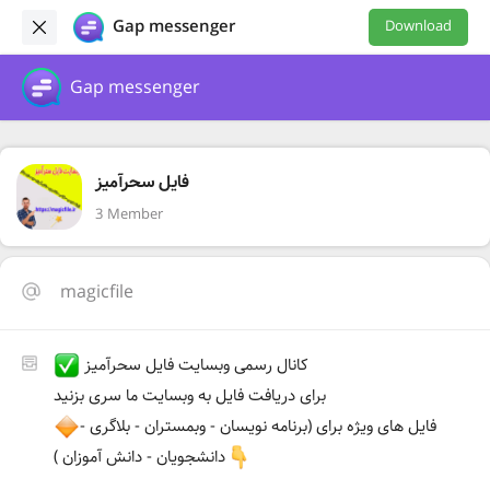
Gap messenger
Download
Gap messenger
فایل سحرآمیز
3 Member
magicfile
کانال رسمی وبسایت فایل سحرآمیز
برای دریافت فایل به وبسایت ما سری بزنید
فایل های ویژه برای (برنامه نویسان - وبمستران - بلاگری -
دانشجویان - دانش آموزان )