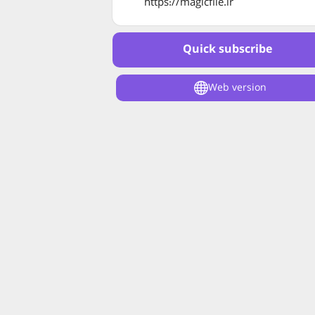
https://magicfile.ir
Quick subscribe
Web version