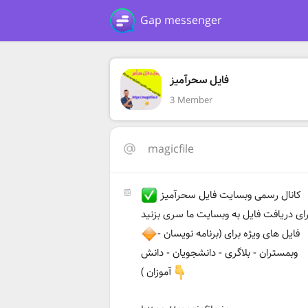
Gap messenger
فایل سحرآمیز
3 Member
magicfile
کانال رسمی وبسایت فایل سحرآمیز
رای دریافت فایل به وبسایت ما سری بزنید
فایل های ویژه برای (برنامه نویسان -
وبمستران - بلاگری - دانشجویان - دانش
آموزان )