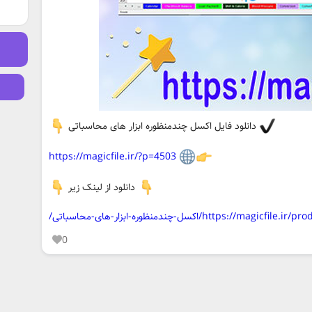
دانلود فايل اکسل چندمنظوره ابزار های محاسباتی
https://magicfile.ir/?p=4503
دانلود از لینک زیر
https://magicfile.i/اکسل-چندمنظوره-ابزار-های-محاسباتی/
0