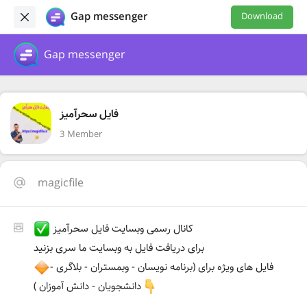
Gap messenger
Download
Gap messenger
فایل سحرآمیز
3 Member
magicfile
کانال رسمی وبسایت فایل سحرآمیز
برای دریافت فایل به وبسایت ما سری بزنید
فایل های ویژه برای (برنامه نویسان - وبمستران - بلاگری -
دانشجویان - دانش آموزان )