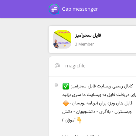
Gap messenger
فایل سحرآمیز
3 Member
magicfile
کانال رسمی وبسایت فایل سحرآمیز
رای دریافت فایل به وبسایت ما سری بزنید
فایل های ویژه برای (برنامه نویسان -
وبمستران - بلاگری - دانشجویان - دانش
آموزان )