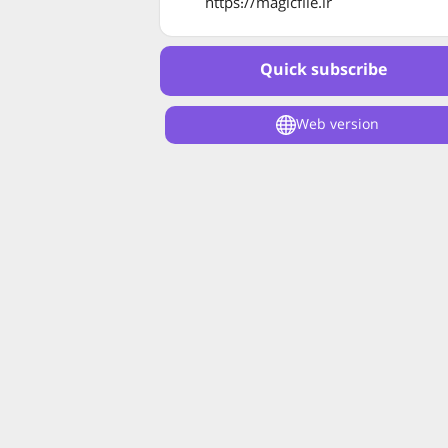
https://magicfile.ir
Quick subscribe
Web version