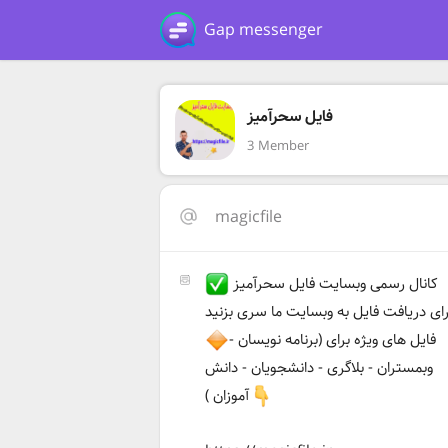
Gap messenger
فایل سحرآمیز
3 Member
magicfile
کانال رسمی وبسایت فایل سحرآمیز
رای دریافت فایل به وبسایت ما سری بزنید
فایل های ویژه برای (برنامه نویسان -
وبمستران - بلاگری - دانشجویان - دانش
آموزان )