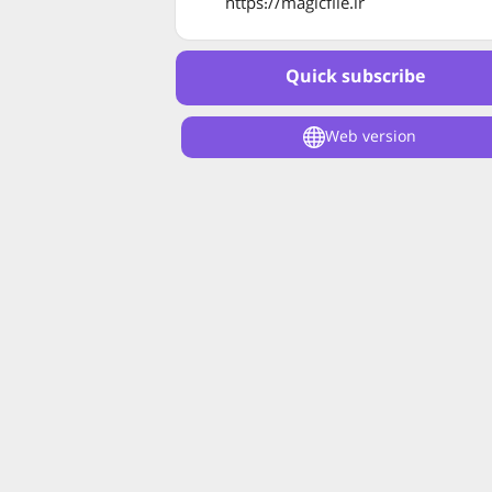
https://magicfile.ir
Quick subscribe
Web version