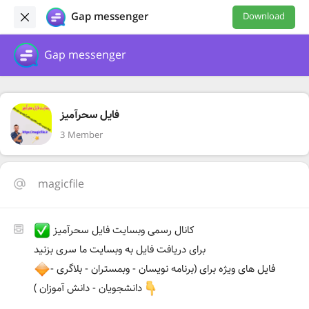
Gap messenger
Download
Gap messenger
فایل سحرآمیز
3 Member
magicfile
کانال رسمی وبسایت فایل سحرآمیز
برای دریافت فایل به وبسایت ما سری بزنید
فایل های ویژه برای (برنامه نویسان - وبمستران - بلاگری -
دانشجویان - دانش آموزان )