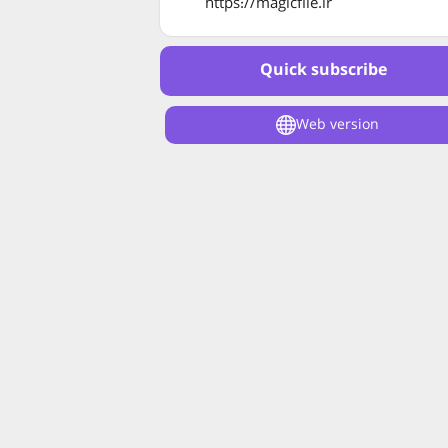
https://magicfile.ir
Quick subscribe
Web version