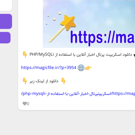
دانلود اسکریپت پرتال اخبار آنلاین با استفاده از PHP/MySQLi
https://magicfile.ir/?p=3954
دانلود از لینک زیر
-آنلاین-با-استفاده-از-php-mysqli/
0