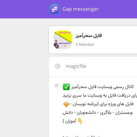
Gap messenger
فایل سحرآمیز
3 Member
magicfile
کانال رسمی وبسایت فایل سحرآمیز
رای دریافت فایل به وبسایت ما سری بزنید
فایل های ویژه برای (برنامه نویسان -
وبمستران - بلاگری - دانشجویان - دانش
آموزان )