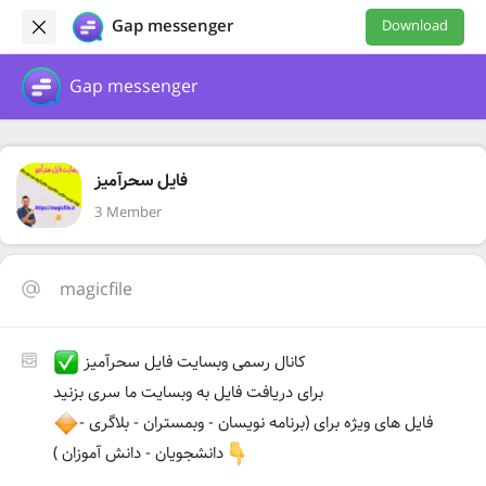
Gap messenger
Download
Gap messenger
فایل سحرآمیز
3 Member
magicfile
کانال رسمی وبسایت فایل سحرآمیز
برای دریافت فایل به وبسایت ما سری بزنید
فایل های ویژه برای (برنامه نویسان - وبمستران - بلاگری -
دانشجویان - دانش آموزان )