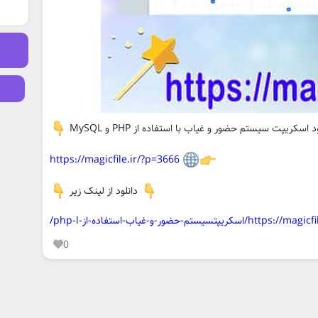
 اسکریپت سیستم حضور و غیاب با استفاده از PHP و MySQL
https://magicfile.ir/?p=3666
دانلود از لینک زیر
یپتسیستم-حضور-و-غیاب-استفاده-از-php-l/
0