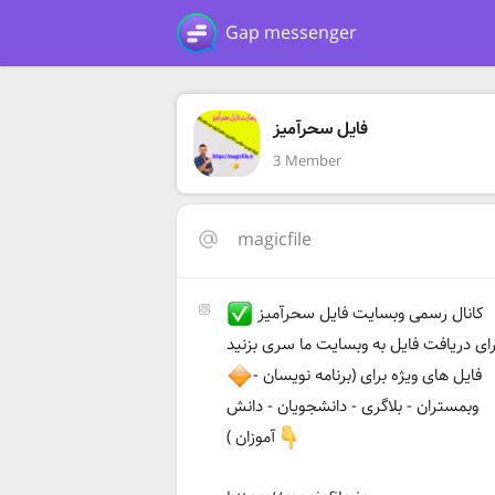
Gap messenger
فایل سحرآمیز
3 Member
magicfile
کانال رسمی وبسایت فایل سحرآمیز
رای دریافت فایل به وبسایت ما سری بزنید
فایل های ویژه برای (برنامه نویسان -
وبمستران - بلاگری - دانشجویان - دانش
آموزان )