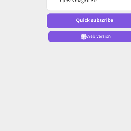
https://magicfile.ir
Quick subscribe
Web version