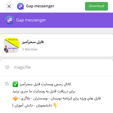
Gap messenger
Download
Gap messenger
فایل سحرآمیز
3 Member
magicfile
کانال رسمی وبسایت فایل سحرآمیز
برای دریافت فایل به وبسایت ما سری بزنید
فایل های ویژه برای (برنامه نویسان - وبمستران - بلاگری -
دانشجویان - دانش آموزان )