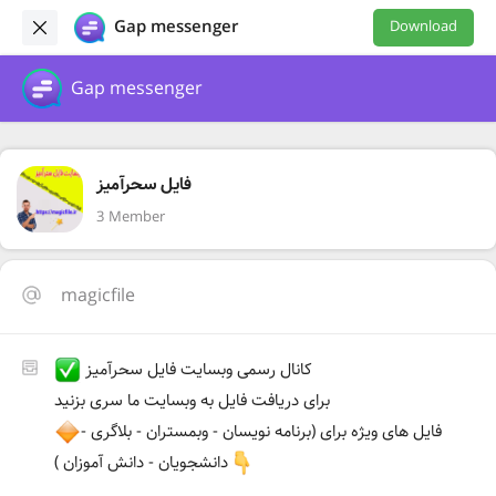
Gap messenger
Download
Gap messenger
فایل سحرآمیز
3 Member
magicfile
کانال رسمی وبسایت فایل سحرآمیز
برای دریافت فایل به وبسایت ما سری بزنید
فایل های ویژه برای (برنامه نویسان - وبمستران - بلاگری -
دانشجویان - دانش آموزان )