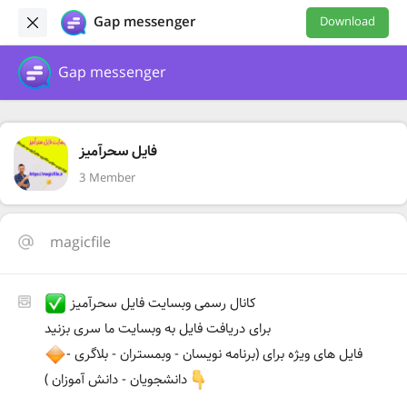
Gap messenger
Download
Gap messenger
فایل سحرآمیز
3 Member
magicfile
کانال رسمی وبسایت فایل سحرآمیز
برای دریافت فایل به وبسایت ما سری بزنید
فایل های ویژه برای (برنامه نویسان - وبمستران - بلاگری -
دانشجویان - دانش آموزان )