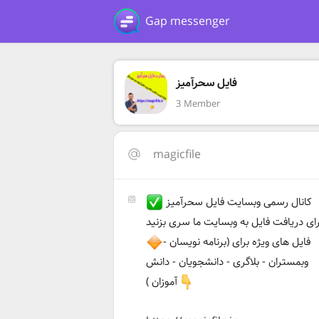
Gap messenger
فایل سحرآمیز
3 Member
magicfile
کانال رسمی وبسایت فایل سحرآمیز
رای دریافت فایل به وبسایت ما سری بزنید
فایل های ویژه برای (برنامه نویسان -
وبمستران - بلاگری - دانشجویان - دانش
آموزان )