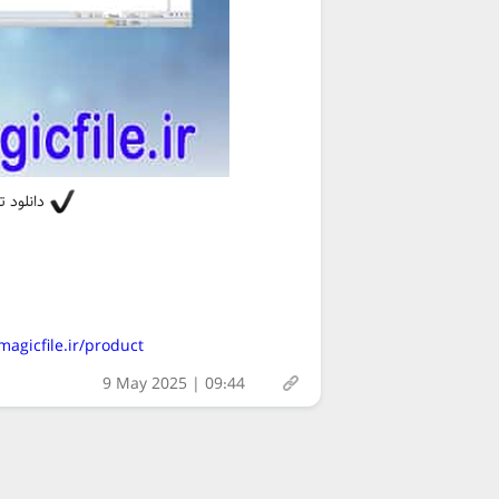
دانلود تست هوش چ
https://magicfile.ir/product/تست-هوش-چندگانه-یا-igences
9 May 2025 | 09:44