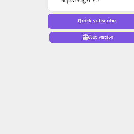
https://magicfile.ir
Quick subscribe
Web version