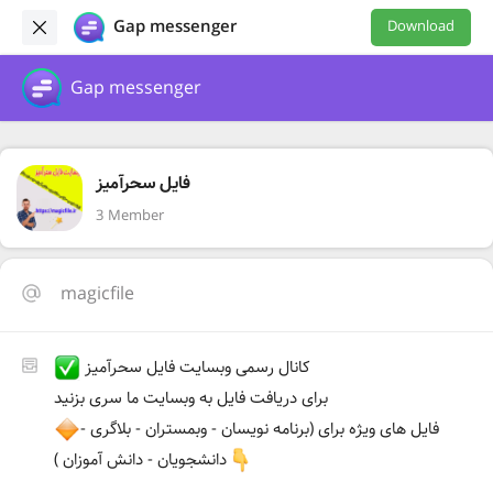
Gap messenger
Download
Gap messenger
فایل سحرآمیز
3 Member
magicfile
کانال رسمی وبسایت فایل سحرآمیز
برای دریافت فایل به وبسایت ما سری بزنید
فایل های ویژه برای (برنامه نویسان - وبمستران - بلاگری -
دانشجویان - دانش آموزان )