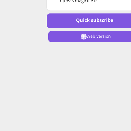
https://magicfile.ir
Quick subscribe
Web version