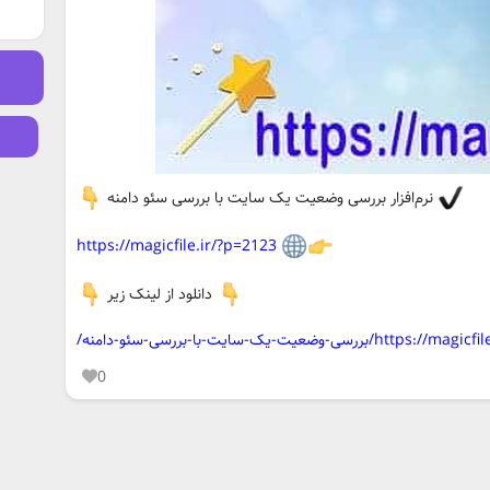
نرم‌افزار بررسی وضعیت یک سایت با بررسی سئو دامنه
https://magicfile.ir/?p=2123
دانلود از لینک زیر
بررسی-وضعیت-یک-سایت-با-بررسی-سئو-دامنه/
0