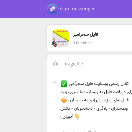
Gap messenger
فایل سحرآمیز
3 Member
magicfile
کانال رسمی وبسایت فایل سحرآمیز
رای دریافت فایل به وبسایت ما سری بزنید
فایل های ویژه برای (برنامه نویسان -
وبمستران - بلاگری - دانشجویان - دانش
آموزان )